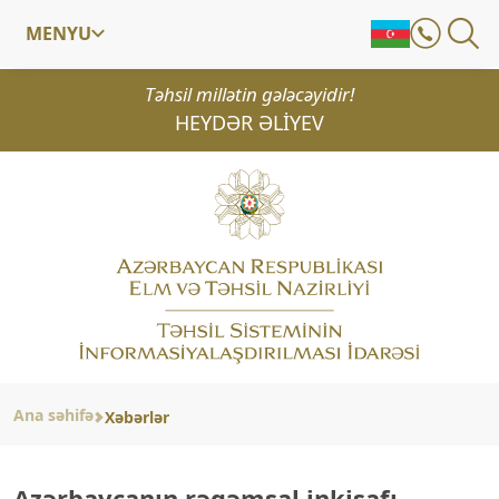
MENYU
Təhsil millətin gələcəyidir!
HEYDƏR ƏLİYEV
Ana səhifə
Xəbərlər
Azərbaycanın rəqəmsal inkişafı