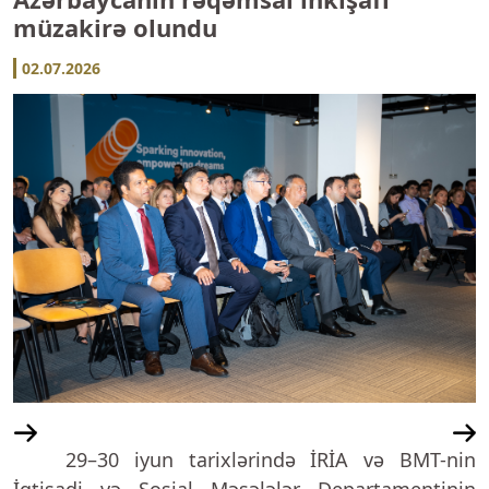
müzakirə olundu
02.07.2026
29–30 iyun tarixlərində İRİA və BMT-nin