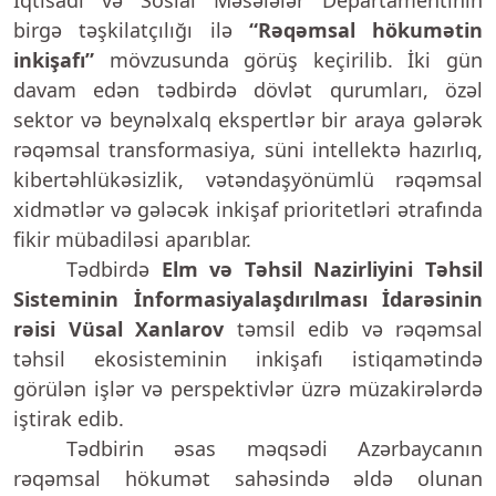
İqtisadi və Sosial Məsələlər Departamentinin
birgə təşkilatçılığı ilə
“Rəqəmsal hökumətin
inkişafı”
mövzusunda g
örüş
keçirilib. İki gün
davam edən tədbirdə dövlət qurumları, özəl
sektor və beynəlxalq ekspertlər bir araya gələrək
rəqəmsal transformasiya, süni intellektə hazırlıq,
kibertəhlükəsizlik, vətəndaşyönümlü rəqəmsal
xidmətlər və gələcək inkişaf prioritetləri ətrafında
fikir mübadiləsi aparıblar.
Tədbirdə
Elm və Təhsil Nazirliyini Təhsil
Sisteminin İnformasiyalaşdırılması İdarəsinin
rəisi Vüsal Xanlarov
təmsil edib və rəqəmsal
təhsil ekosisteminin inkişafı istiqamətində
görülən işlər və perspektivlər üzrə müzakirələrdə
iştirak edib.
Tədbirin əsas məqsədi Azərbaycanın
rəqəmsal hökumət sahəsində əldə olunan