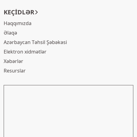
KEÇIDLƏR
Haqqımızda
Əlaqə
Azərbaycan Təhsil Şəbəkəsi
Elektron xidmətlər
Xəbərlər
Resurslar