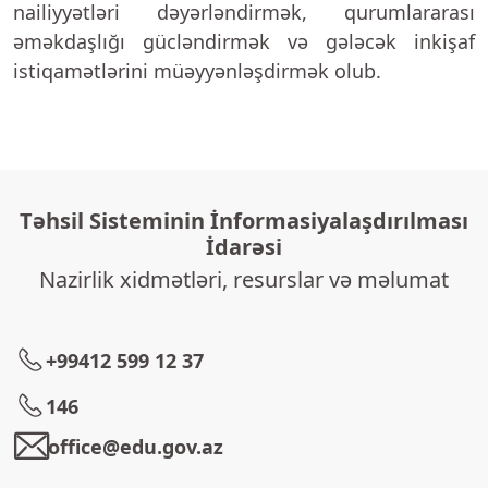
nailiyyətləri dəyərləndirmək, qurumlararası
əməkdaşlığı gücləndirmək və gələcək inkişaf
istiqamətlərini müəyyənləşdirmək olub.
Təhsil Sisteminin İnformasiyalaşdırılması
İdarəsi
Nazirlik xidmətləri, resurslar və məlumat
+99412 599 12 37
146
office@edu.gov.az