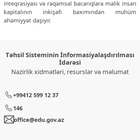
inteqrasiyası və rəqəmsal bacarıqlara malik insan
kapitalının inkişafı baxımından mühüm
əhəmiyyət daşıyır.
Təhsil Sisteminin İnformasiyalaşdırılması
İdarəsi
Nazirlik xidmətləri, resurslar və məlumat
+99412 599 12 37
146
office@edu.gov.az