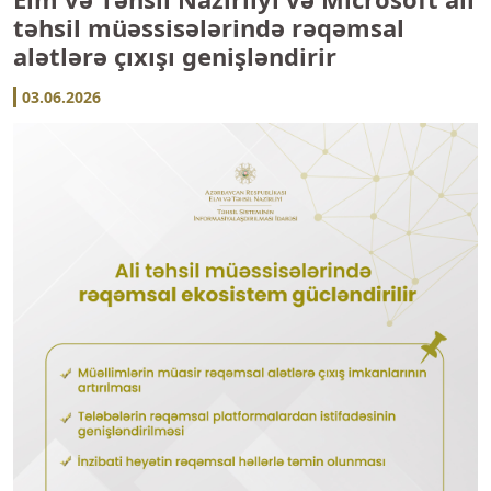
təhsil müəssisələrində rəqəmsal
alətlərə çıxışı genişləndirir
03.06.2026