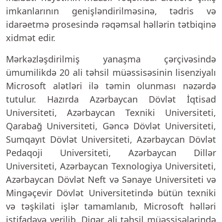
imkanlarının genişləndirilməsinə, tədris və
idarəetmə prosesində rəqəmsal həllərin tətbiqinə
xidmət edir.
Mərkəzləşdirilmiş yanaşma çərçivəsində
ümumilikdə 20 ali təhsil müəssisəsinin lisenziyalı
Microsoft alətləri ilə təmin olunması nəzərdə
tutulur. Hazırda Azərbaycan Dövlət İqtisad
Universiteti, Azərbaycan Texniki Universiteti,
Qarabağ Universiteti, Gəncə Dövlət Universiteti,
Sumqayıt Dövlət Universiteti, Azərbaycan Dövlət
Pedaqoji Universiteti, Azərbaycan Dillər
Universiteti, Azərbaycan Texnologiya Universiteti,
Azərbaycan Dövlət Neft və Sənaye Universiteti və
Mingəçevir Dövlət Universitetində bütün texniki
və təşkilati işlər tamamlanıb, Microsoft həlləri
istifadəyə verilib. Digər ali təhsil müəssisələrində