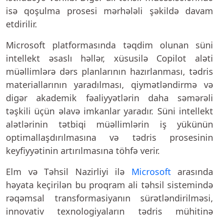
isə qoşulma prosesi mərhələli şəkildə davam
etdirilir.
Microsoft platformasında təqdim olunan süni
intellekt əsaslı həllər, xüsusilə Copilot aləti
müəllimlərə dərs planlarının hazırlanması, tədris
materiallarının yaradılması, qiymətləndirmə və
digər akademik fəaliyyətlərin daha səmərəli
təşkili üçün əlavə imkanlar yaradır. Süni intellekt
alətlərinin tətbiqi müəllimlərin iş yükünün
optimallaşdırılmasına və tədris prosesinin
keyfiyyətinin artırılmasına töhfə verir.
Elm və Təhsil Nazirliyi ilə
Microsoft
arasında
həyata keçirilən bu proqram ali təhsil sistemində
rəqəmsal transformasiyanın sürətləndirilməsi,
innovativ texnologiyaların tədris mühitinə