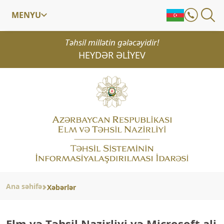
MENYU
Təhsil millətin gələcəyidir!
HEYDƏR ƏLİYEV
Ana səhifə
Xəbərlər
Elm və Təhsil Nazirliyi və Microsoft ali