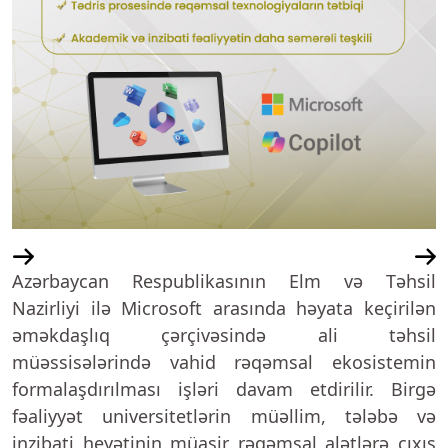
Azərbaycan Respublikasının Elm və Təhsil
Nazirliyi ilə Microsoft arasında həyata keçirilən
əməkdaşlıq çərçivəsində ali təhsil
müəssisələrində vahid rəqəmsal ekosistemin
formalaşdırılması işləri davam etdirilir. Birgə
fəaliyyət universitetlərin müəllim, tələbə və
inzibati heyətinin müasir rəqəmsal alətlərə çıxış