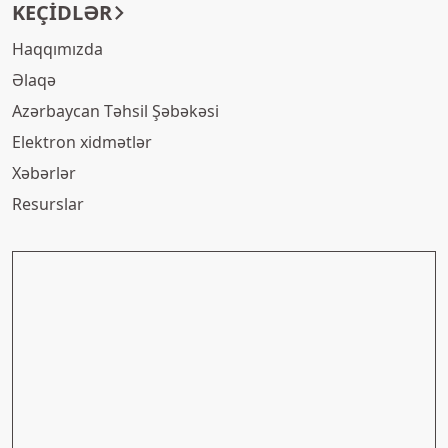
KEÇIDLƏR
Haqqımızda
Əlaqə
Azərbaycan Təhsil Şəbəkəsi
Elektron xidmətlər
Xəbərlər
Resurslar