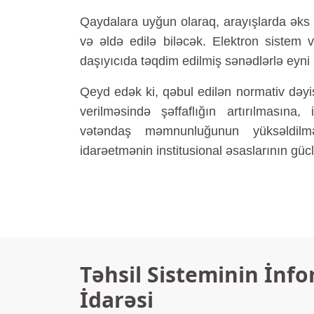
Qaydalara uyğun olaraq, arayışlarda əks
və əldə edilə biləcək. Elektron sistem 
daşıyıcıda təqdim edilmiş sənədlərlə eyni
Qeyd edək ki, qəbul edilən normativ dəyiş
verilməsində şəffaflığın artırılmasına, 
vətəndaş məmnunluğunun yüksəldilm
idarəetmənin institusional əsaslarının güc
Təhsil Sisteminin İnfo
İdarəsi