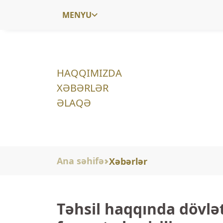
MENYU
HAQQIMIZDA
XƏBƏRLƏR
ƏLAQƏ
Ana səhifə
Xəbərlər
Təhsil haqqında dövlə