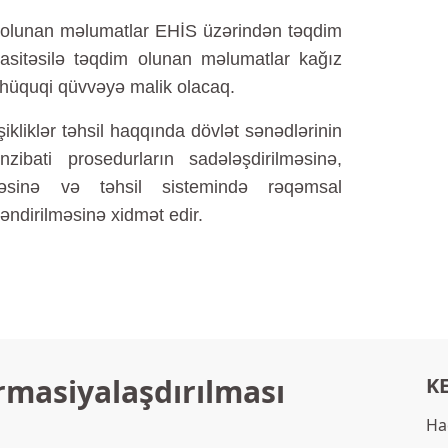
 olunan məlumatlar EHİS üzərindən təqdim
vasitəsilə təqdim olunan məlumatlar kağız
 hüquqi qüvvəyə malik olacaq.
ikliklər təhsil haqqında dövlət sənədlərinin
inzibati prosedurların sadələşdirilməsinə,
əsinə və təhsil sistemində rəqəmsal
ləndirilməsinə xidmət edir.
rmasiyalaşdırılması
K
Ha