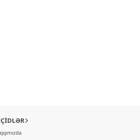
EÇIDLƏR
qqımızda