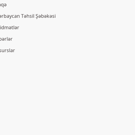
aqə
ərbaycan Təhsil Şəbəkəsi
xidmətlər
bərlər
surslar