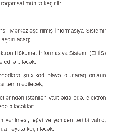
rəqəmsal mühitə keçirilir.
il Mərkəzləşdirilmiş İnformasiya Sistemi”
laşdırılacaq;
ktron Hökumət İnformasiya Sistemi (EHİS)
ə edilə biləcək;
lərə ştrix-kod əlavə olunaraq onların
ası təmin ediləcək;
ərindən istənilən vaxt əldə edə, elektron
də biləcəklər;
erilməsi, ləğvi və yenidən tərtibi vahid,
da həyata keçiriləcək.