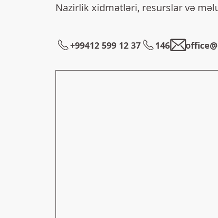
Nazirlik xidmətləri, resurslar və mə
+99412 599 12 37
146
office@