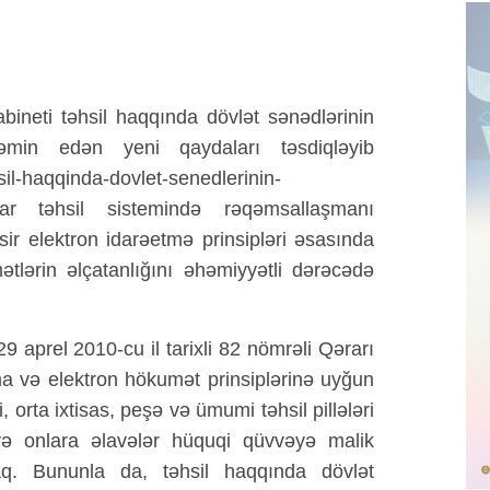
ineti təhsil haqqında dövlət sənədlərinin
əmin edən yeni qaydaları təsdiqləyib
hsil-haqqinda-dovlet-senedlerinin-
rar təhsil sistemində rəqəmsallaşmanı
ir elektron idarəetmə prinsipləri əsasında
tlərin əlçatanlığını əhəmiyyətli dərəcədə
9 aprel 2010-cu il tarixli 82 nömrəli Qərarı
a və elektron hökumət prinsiplərinə uyğun
, orta ixtisas, peşə və ümumi təhsil pillələri
ar və onlara əlavələr hüquqi qüvvəyə malik
caq. Bununla da, təhsil haqqında dövlət