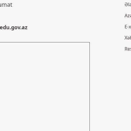
lumat
Əl
Az
E-
edu.gov.az
Xə
Re