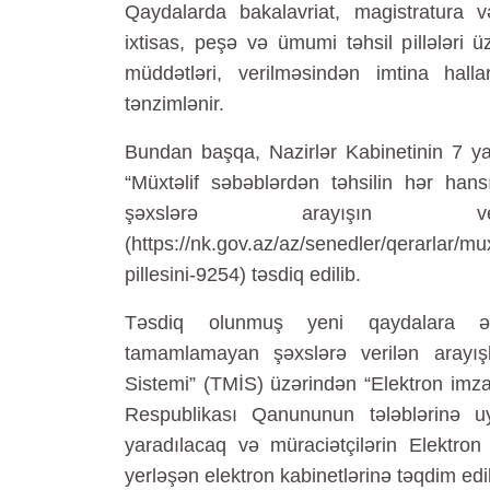
Qaydalarda bakalavriat, magistratura v
ixtisas, peşə və ümumi təhsil pillələri 
müddətləri, verilməsindən imtina halla
tənzimlənir.
Bundan başqa, Nazirlər Kabinetinin 7 yanv
“Müxtəlif səbəblərdən təhsilin hər hans
şəxslərə arayışın v
(https://nk.gov.az/az/senedler/qerarlar/mu
pillesini-9254) təsdiq edilib.
Təsdiq olunmuş yeni qaydalara əsa
tamamlamayan şəxslərə verilən arayışla
Sistemi” (TMİS) üzərindən “Elektron imz
Respublikası Qanununun tələblərinə u
yaradılacaq və müraciətçilərin Elektro
yerləşən elektron kabinetlərinə təqdim edi