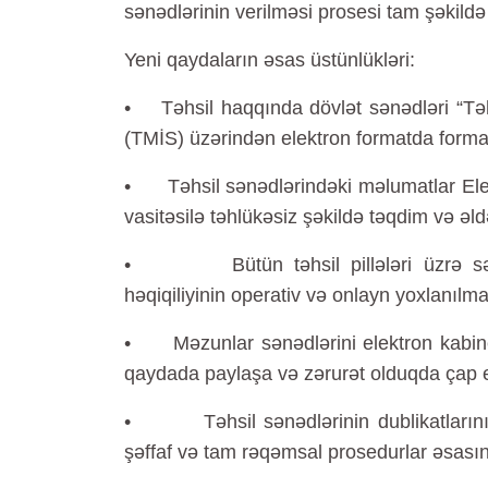
sənədlərinin verilməsi prosesi tam şəkildə 
Yeni qaydaların əsas üstünlükləri:
• Təhsil haqqında dövlət sənədləri “Təhs
(TMİS) üzərindən elektron formatda forma
• Təhsil sənədlərindəki məlumatlar Ele
vasitəsilə təhlükəsiz şəkildə təqdim və əld
• Bütün təhsil pillələri üzrə sənəd
həqiqiliyinin operativ və onlayn yoxlanılm
• Məzunlar sənədlərini elektron kabinetl
qaydada paylaşa və zərurət olduqda çap e
• Təhsil sənədlərinin dublikatlarının v
şəffaf və tam rəqəmsal prosedurlar əsasın