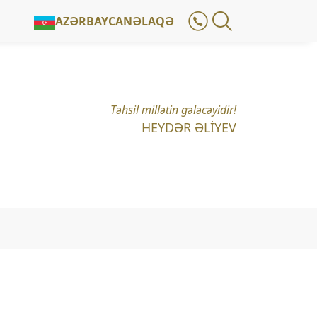
AZƏRBAYCAN
ƏLAQƏ
Təhsil millətin gələcəyidir!
HEYDƏR ƏLİYEV