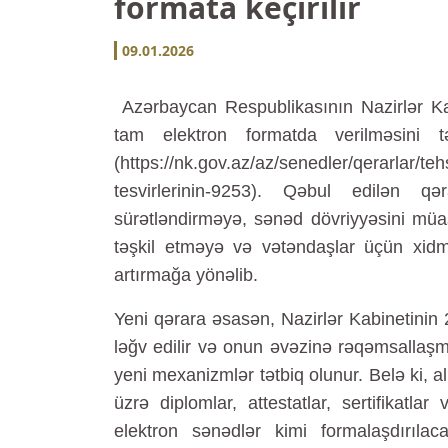
formata keçirilir
09.01.2026
Azərbaycan Respublikasının Nazirlər Kab
tam elektron formatda verilməsini t
(https://nk.gov.az/az/senedler/qerarlar/te
tesvirlerinin-9253). Qəbul edilən qə
sürətləndirməyə, sənəd dövriyyəsini müas
təşkil etməyə və vətəndaşlar üçün xidmə
artırmağa yönəlib.
Yeni qərara əsasən, Nazirlər Kabinetinin 2
ləğv edilir və onun əvəzinə rəqəmsallaşm
yeni mexanizmlər tətbiq olunur. Belə ki, ali
üzrə diplomlar, attestatlar, sertifikatl
elektron sənədlər kimi formalaşdırıla