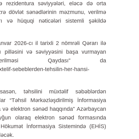
ə rezidentura səviyyələri, eləcə də orta
üzrə dövlət sənədlərinin məzmunu, verilmə
rı və hüquqi nəticələri sistemli şəkildə
ar 2026-cı il tarixli 2 nömrəli Qərarı ilə
ı pilləsini və səviyyəsini başa vurmayan
erilməsi Qaydası” da
xtelif-sebeblerden-tehsilin-her-hansi-
sən, təhsilini müxtəlif səbəblərdən
r “Təhsil Mərkəzləşdirilmiş İnformasiya
a və elektron sənəd haqqında” Azərbaycan
yğun olaraq elektron sənəd formasında
n Hökumət İnformasiya Sistemində (EHİS)
ləcək.